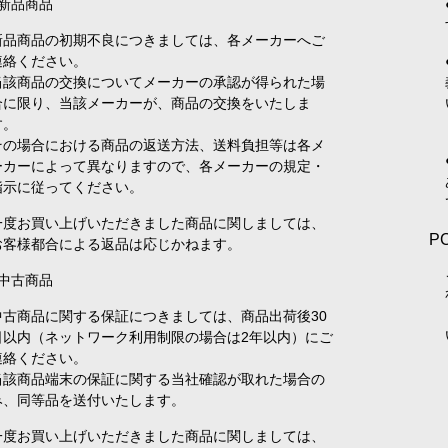
●新品商品
新品商品の初期不良につきましては、各メーカーへご
連絡ください。
当該商品の交換についてメーカーの承認が得られた場
合に限り、当該メーカーが、商品の交換をいたしま
す。
その場合における商品の返送方法、送料負担等は各メ
ーカーによって異なりますので、各メーカーの規定・
指示に従ってください。
一度お買い上げいただきました商品に関しましては、
P
お客様都合による返品は応じかねます。
●中古商品
中古商品に関する保証につきましては、商品出荷後30
日以内（ネットワーク利用制限の場合は2年以内）にご
連絡ください。
当該商品端末の保証に関する当社確認が取れた場合の
み、同等品を送付いたします。
一度お買い上げいただきました商品に関しましては、