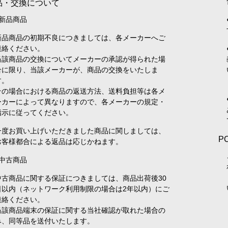
品・交換について
●新品商品
新品商品の初期不良につきましては、各メーカーへご
連絡ください。
当該商品の交換についてメーカーの承認が得られた場
合に限り、当該メーカーが、商品の交換をいたしま
す。
その場合における商品の返送方法、送料負担等は各メ
ーカーによって異なりますので、各メーカーの規定・
指示に従ってください。
一度お買い上げいただきました商品に関しましては、
P
お客様都合による返品は応じかねます。
●中古商品
中古商品に関する保証につきましては、商品出荷後30
日以内（ネットワーク利用制限の場合は2年以内）にご
連絡ください。
当該商品端末の保証に関する当社確認が取れた場合の
み、同等品を送付いたします。